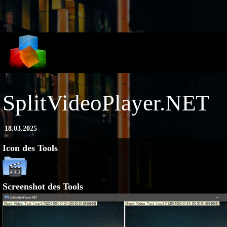
Skip to main content
SplitVideoPlayer.NET
18.03.2025
Icon des Tools
Bild
Screenshot des Tools
Bild