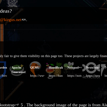
ideas?
o@kirgus.net
.
only fair to give them visibility on this page too. These projects are largely fin
arden
Apache
QEMU
HandBrake
Notepad++
Nextcloud
7
Guacamole
://bitwarden.com/
https://www.qemu.org/
https://handbrake.fr/
https://notepad-
https://nextclo
h
https://guacamole.apache.org/
plus-
z
plus.org/
e.org
ootstrap
5 . The background image of the page is from
Al