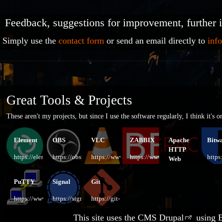
Feedback, suggestions for improvement, further 
Simply use the
contact form
or send an email directly to
inf
Great Tools & Projects
These aren't my projects, but since I use the software regularly, I think it's 
Element
OBS
VLC
ZABBIX
Apache
Bitw
HTTP
https://element.io/
https://obsproject.com/
https://www.videolan.org/vlc
https://www.zabbix.com
https
Web
Server
PuTTY
Signal
Git
https://httpd.apach
https://www.putty.org
https://signal.org/
https://git-
scm.com
This site uses the CMS
Drupal
using
B