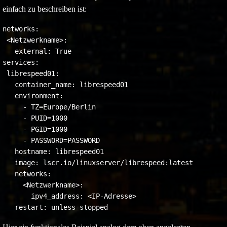
einfach zu beschreiben ist:
networks:

 <Netzwerkname>:

   external: True

services:

 librespeed01:

   container_name: librespeed01

   environment:

     - TZ=Europe/Berlin

     - PUID=1000

     - PGID=1000

     - PASSWORD=PASSWORD

   hostname: librespeed01

   image: lscr.io/linuxserver/librespeed:latest

   networks:

     <Netzwerkname>:

       ipv4_address: <IP-Adresse>

   restart: unless-stopped