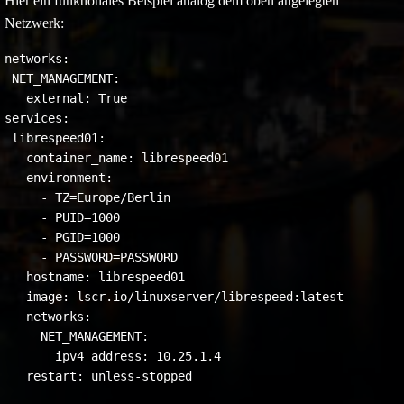
Hier ein funktionales Beispiel analog dem oben angelegten
Netzwerk:
networks:

 NET_MANAGEMENT:

   external: True

services:

 librespeed01:

   container_name: librespeed01

   environment:

     - TZ=Europe/Berlin

     - PUID=1000

     - PGID=1000

     - PASSWORD=PASSWORD

   hostname: librespeed01

   image: lscr.io/linuxserver/librespeed:latest

   networks:

     NET_MANAGEMENT:

       ipv4_address: 10.25.1.4

   restart: unless-stopped