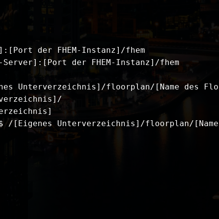
]:[Port der FHEM-Instanz]/fhem

-Server]:[Port der FHEM-Instanz]/fhem

nes Unterverzeichnis]/floorplan/[Name des Floo
erzeichnis]/

rzeichnis]

$ /[Eigenes Unterverzeichnis]/floorplan/[Name