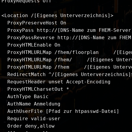
ProxyRequests Off

<Location /[Eigenes Unterverzeichnis]>

  ProxyPreserveHost On

  ProxyPass http://[DNS-Name zum FHEM-Server
  ProxyPassReverse http://[DNS-Name zum FHEM
  ProxyHTMLEnable On

  ProxyHTMLURLMap /fhem/floorplan     /[Eige
  ProxyHTMLURLMap /fhem/     /[Eigenes Unterv
  ProxyHTMLURLMap /fhem     /[Eigenes Unterve
  RedirectMatch ^/[Eigenes Unterverzeichnis]
  RequestHeader unset Accept-Encoding 

  ProxyHTMLCharsetOut *

  AuthType Basic

  AuthName Anmeldung

  AuthUserFile [Pfad zur htpasswd-Datei]

  Require valid-user

  Order deny,allow
