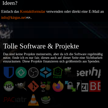
Ideen?
Einfach das
Kontaktformular
verwenden oder direkt eine E-Mail an
info@kirgus.net
.
Tolle Software & Projekte
Das sind keine Projekte meinerseits, aber da ich die Software regelmäßig
nutze, finde ich es nur fair, diesen auch auf dieser Seite eine Sichtbarkeit
einzuräumen. Diese Projekte finanzieren sich größtenteils aus
Spenden
.
Bitwarden
Element
OBS
TrueNAS
FHEM
Notepad++
pfSense
PHP
Community
https://bitwarden.com/
https://element.io/
https://obsproject.com/
https://fhem.de/
https://notepad-
https://www.pfsense.
https://ww
Editions
HeidiSQL
GIMP
Git
HandBrake
Firefox
plus-
WinSCP
7-
ZABBIX
https://www.truenas.com/truenas-
Zip
plus.org/
https://www.heidisql.com/
https://www.gimp.org
https://git-
https://handbrake.fr/
https://www.mozilla.org/de/firefox
https://winscp.net/
https://ww
community-
https://www.7-
Apache
Matrix.org
scm.com
VLC
Apache
editions/
HTTP
Guacamole
zip.org