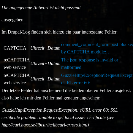
Die angegebene Antwort ist nicht passend.
ausgegeben.
Im Drupal-Log finden sich hierzu ein paar interessante Fehler:
comment_comment_form post blocke
CAPTCHA
Uhrzeit+Datum
by CAPTCHA module:…
reCAPTCHA
The json response is invalid or
Uhrzeit+Datum
web service
malformed.
reCAPTCHA
GuzzleHttp\Exception\RequestExcept
Uhrzeit+Datum
web service
cURL error 60:…
Der letzte Fehler hat anscheinend die beiden oberen Fehler ausgelöst,
also habe ich mir den Fehler mal genauer angesehen:
GuzzleHttp\Exception\RequestException: cURL error 60: SSL
certificate problem: unable to get local issuer certificate (see
http://curl.haxx.se/libcurl/c/libcurl-errors.html)